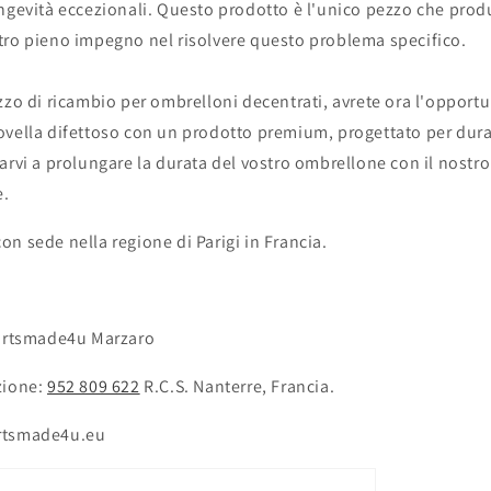
ongevità eccezionali. Questo prodotto è l'unico pezzo che pro
tro pieno impegno nel risolvere questo problema specifico.
zzo di ricambio per ombrelloni decentrati, avrete ora l'opportuni
ovella difettoso con un prodotto premium, progettato per dura
arvi a prolungare la durata del vostro ombrellone con il nostr
e.
n sede nella regione di Parigi in Francia.
Partsmade4u Marzaro
zione:
952 809 622
R.C.S. Nanterre, Francia.
rtsmade4u.eu