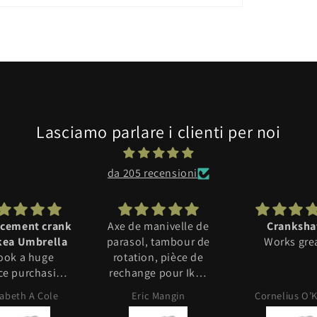
Lasciamo parlare i clienti per noi
da 205 recensioni
cement crank
Axe de manivelle de
Cranksha
or Ikea Umbrella
parasol, tambour de
Works gre
took a huge
rotation, pièce de
hasing
rechange pour Ikea
 but am happy
Seglaro Blooma
zabeth A Cole
Eric Mangin
Cornelius O’
Jaya