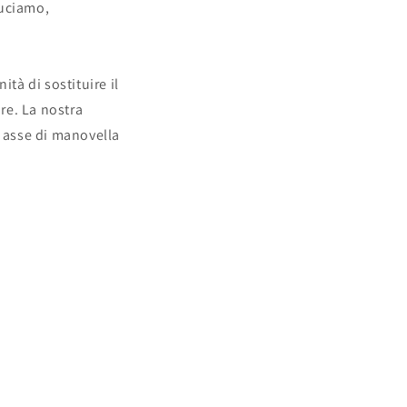
duciamo,
tà di sostituire il
re. La nostra
o asse di manovella