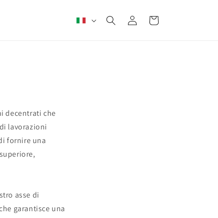
L
Accedi
Carrello
i
n
g
u
a
ni decentrati che
di lavorazioni
i fornire una
 superiore,
stro asse di
 che garantisce una