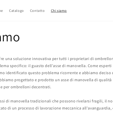
me
Catalogo
Contatto
Chi siamo
iamo
e una soluzione innovativa per tutti i proprietari di ombrello
ema specifico: il guasto dell'asse di manovella. Come esperti 
o identificato questo problema ricorrente e abbiamo deciso d
Abbiamo progettato e prodotto un asse di manovella di qualità
le per ombrelloni decentrati.
ssi di manovella tradizionali che possono rivelarsi fragili, il no
ltato di un processo di lavorazione meccanica all'avanguardia,