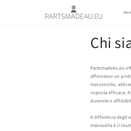
Vai
direttamente
ai contenuti
Ho
Chi s
Partsmade4u.eu offr
affrontano un probl
meccaniche, abbiam
risposta efficace. 
durevole e affidabi
A differenza degli a
manovella è il risu