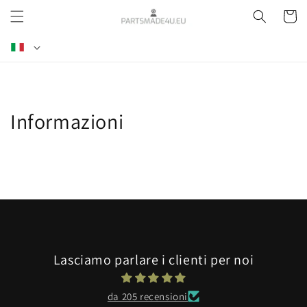
Vai
direttamente
Carrell
ai contenuti
L
i
n
g
u
Informazioni
a
Lasciamo parlare i clienti per noi
da 205 recensioni