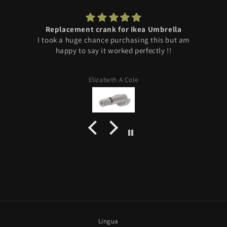
Replacement crank for Ikea Umbrella
I took a huge chance purchasing this but am
r
happy to say it worked perfectly !!
Elizabeth A Cole
Lingua